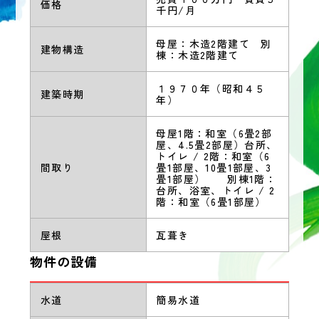
価格
千円/月
母屋：木造2階建て 別
建物構造
棟：木造2階建て
１９７０年（昭和４５
建築時期
年）
母屋1階：和室（6畳2部
屋、4.5畳2部屋）台所、
トイレ / 2階：和室（6
間取り
畳1部屋、10畳1部屋、3
畳1部屋） 別棟1階：
台所、浴室、トイレ / 2
階：和室（6畳1部屋）
屋根
瓦葺き
物件の設備
水道
簡易水道