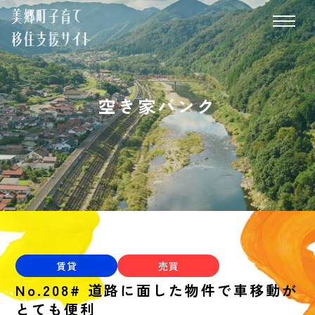
空き家バンク
賃貸
売買
No.208# 道路に面した物件で車移動が
とても便利