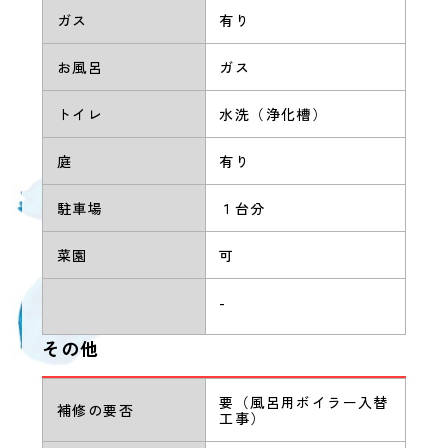
ガス
有り
お風呂
ガス
トイレ
水洗（浄化槽）
庭
有り
駐車場
１台分
菜園
可
-
その他
要（風呂用ボイラー入替
補修の要否
工事）