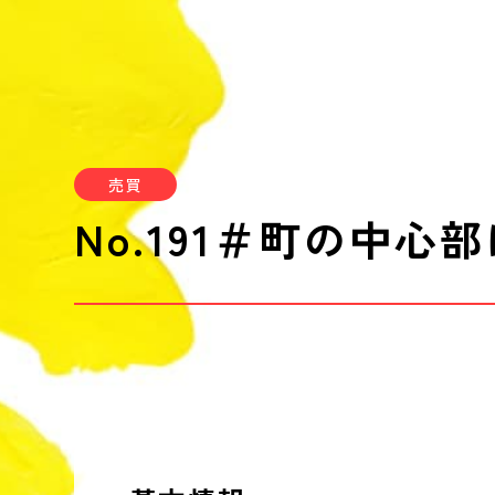
売買
No.191＃
町の中心部