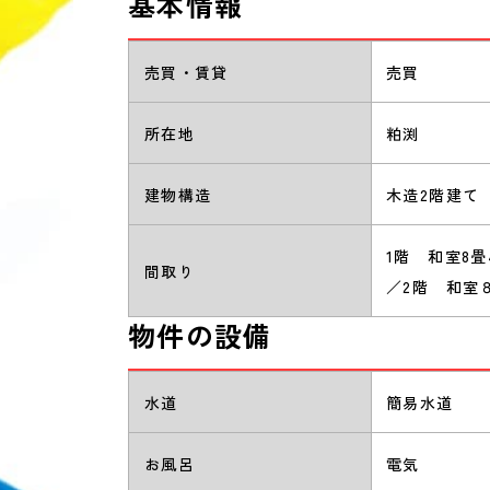
基本情報
売買・賃貸
売買
所在地
粕渕
建物構造
木造2階建て
1階 和室8
間取り
／2階 和室
物件の設備
水道
簡易水道
お風呂
電気