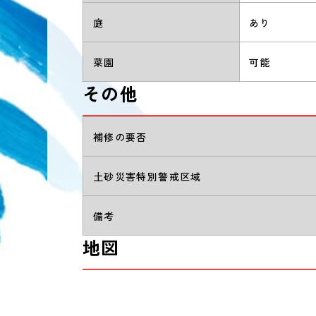
庭
あり
菜園
可能
その他
補修の要否
土砂災害特別警戒区域
備考
地図