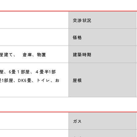
交渉状況
価格
屋建て、 倉庫、物置
建築時期
部屋、6畳１部屋、４畳半1部
畳1部屋、DK6畳、トイレ、お
屋根
ガス