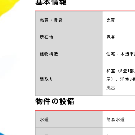
基本情報
売買・賃貸
売買
所在地
沢谷
建物構造
住宅：木造平
和室（8畳1
間取り
屋）、洋室3
風呂
物件の設備
水道
簡易水道