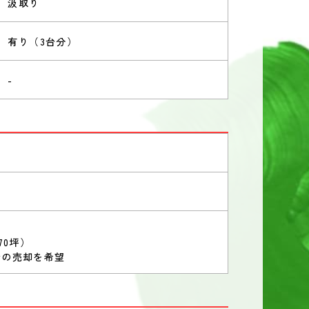
汲取り
有り（3台分）
-
70坪）
での売却を希望