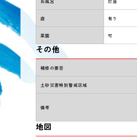
お風呂
灯油
庭
有り
菜園
可
その他
補修の要否
土砂災害特別警戒区域
備考
地図