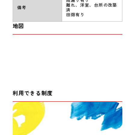
雨漏り有り
離れ、洋室、台所の改築
備考
済
田畑有り
地図
利用できる制度