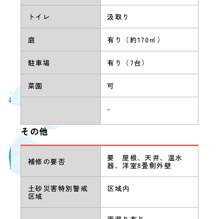
トイレ
汲取り
庭
有り（約170㎡）
駐車場
有り（7台）
菜園
可
-
その他
要 屋根、天井、温水
補修の要否
器、洋室8畳側外壁
土砂災害特別警戒
区域内
区域