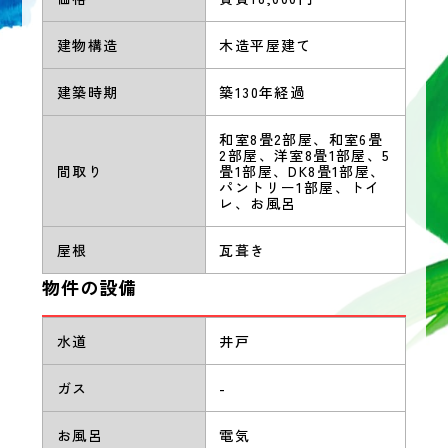
建物構造
木造平屋建て
建築時期
築130年経過
和室8畳2部屋、和室6畳
2部屋、洋室8畳1部屋、5
間取り
畳1部屋、DK8畳1部屋、
パントリー1部屋、トイ
レ、お風呂
屋根
瓦葺き
物件の設備
水道
井戸
ガス
-
お風呂
電気