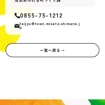
0855-75-1212
teijyu@town.misato.shimane.j
p
→
一覧へ戻る