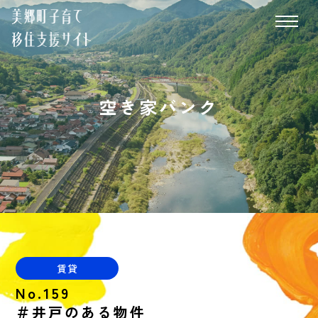
空き家バンク
賃貸
No.159
＃井戸のある物件